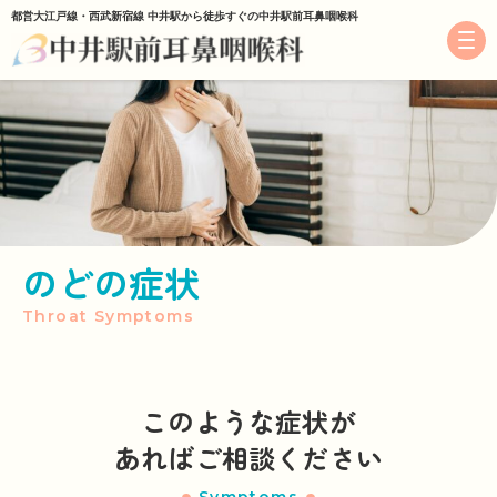
都営大江戸線・西武新宿線 中井駅から徒歩すぐの中井駅前耳鼻咽喉科
医院紹介
初来院の方へ
診療案内
はなの症状
のどの症状
Throat Symptoms
みみの症状
のどの症状
このような症状が
アレルギー・舌下免疫外来
あればご相談ください
耳鳴り外来