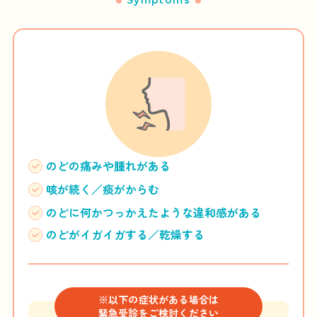
Symptoms
小児耳鼻咽喉科
めまい外来
音声・嚥下外来
睡眠時無呼吸症候群外来
のどの痛みや腫れがある
補聴器外来
咳が続く／痰がからむ
Bスポット療法
のどに何かつっかえたような違和感がある
のどがイガイガする／乾燥する
医師紹介
診療時間・アクセス
※以下の症状がある場合は
お知らせ
緊急受診をご検討ください